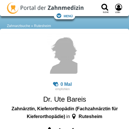
Suche
Login
Menü
Zahnarztsuche
Rutesheim
0 Mal
Dr. Ute Bareis
Zahnärztin, Kieferorthopädin (Fachzahnärztin für
Kieferorthopädie)
Rutesheim
in