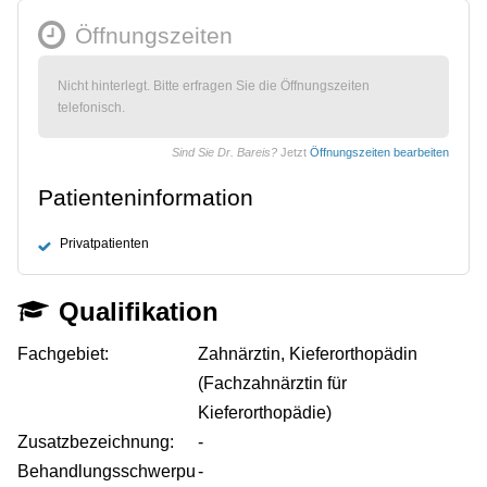
Öffnungszeiten
Nicht hinterlegt. Bitte erfragen Sie die Öffnungszeiten
telefonisch.
Sind Sie Dr. Bareis?
Jetzt
Öffnungszeiten bearbeiten
Patienteninformation
Privatpatienten
Qualifikation
Fachgebiet:
Zahnärztin, Kieferorthopädin
(Fachzahnärztin für
Kieferorthopädie)
Zusatzbezeichnung:
-
Behandlungsschwerpu
-