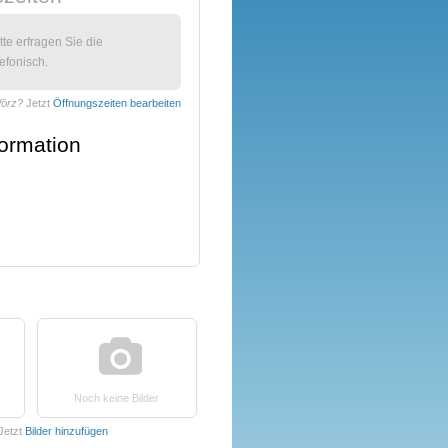
itte erfragen Sie die
efonisch.
Wörz?
Jetzt
Öffnungszeiten bearbeiten
formation
Noch keine Bilder
Jetzt
Bilder hinzufügen