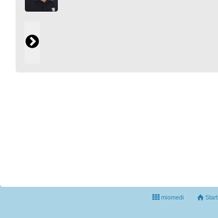
miomedi
Start