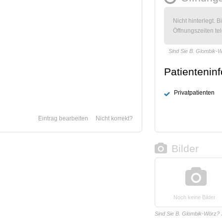
Nicht hinterlegt. B
Öffnungszeiten tel
Sind Sie B. Glombik-
Patientenin
Privatpatienten
Eintrag bearbeiten
Nicht korrekt?
Bilder
Noch keine Bilder
Sind Sie B. Glombik-Wörz?