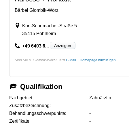
Bärbel Glombik-Wörz
Kurt-Schumacher-Straße 5
35415 Pohlheim
Anzeigen
+49 6403 6...
Sind Sie B. Glombik-Wörz?
Jetzt
E-Mail + Homepage hinzufügen
Qualifikation
Fachgebiet:
Zahnärztin
Zusatzbezeichnung:
-
Behandlungsschwerpunkte:
-
Zertifikate:
-