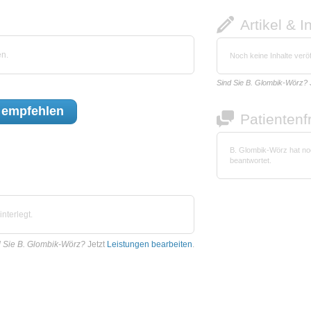
Artikel & I
n.
Noch keine Inhalte veröf
Sind Sie B. Glombik-Wörz?
empfehlen
Patienten
B. Glombik-Wörz hat no
beantwortet.
nterlegt.
 Sie B. Glombik-Wörz?
Jetzt
Leistungen bearbeiten
.