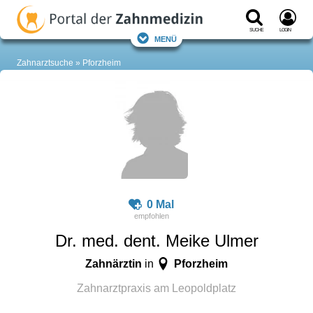
Suche
Login
Menü
Zahnarztsuche
Pforzheim
0 Mal
Dr. med. dent. Meike Ulmer
Zahnärztin
Pforzheim
in
Zahnarztpraxis am Leopoldplatz