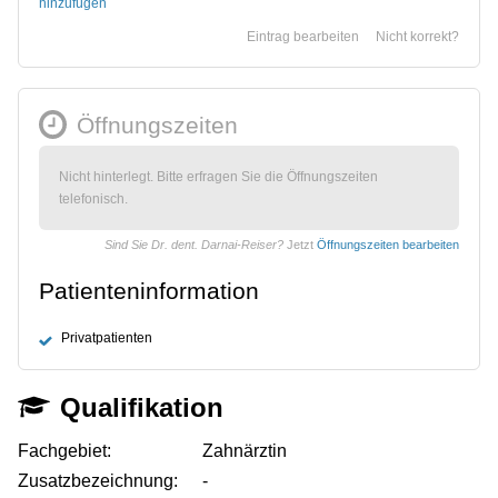
hinzufügen
Eintrag bearbeiten
Nicht korrekt?
Öffnungszeiten
Nicht hinterlegt. Bitte erfragen Sie die Öffnungszeiten
telefonisch.
Sind Sie Dr. dent. Darnai-Reiser?
Jetzt
Öffnungszeiten bearbeiten
Patienteninformation
Privatpatienten
Qualifikation
Fachgebiet:
Zahnärztin
Zusatzbezeichnung:
-