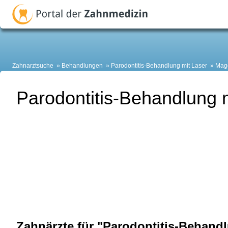
Zahnarztsuche
Behandlungen
Parodontitis-Behandlung mit Laser
Mag
Parodontitis-Behandlung 
Zahnärzte für "Parodontitis-Behandl