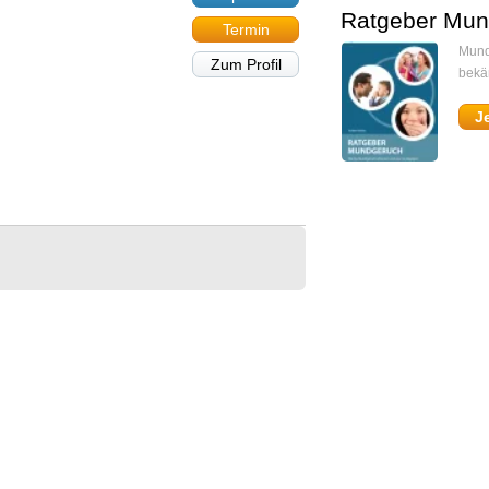
Ratgeber Mun
Termin
Mund
Zum Profil
bekä
J