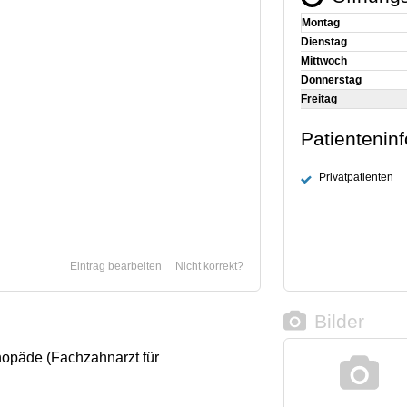
Montag
Dienstag
Mittwoch
Donnerstag
Freitag
Patientenin
Privatpatienten
Eintrag bearbeiten
Nicht korrekt?
Bilder
thopäde (Fachzahnarzt für