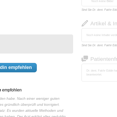
Noch keine Bilder
Sind Sie Dr. dent. Fakhr Ed
Artikel & I
Noch keine Inhalte veröf
Sind Sie Dr. dent. Fakhr Ed
Patienten
ddin
empfehlen
Dr. dent. Fakhr Eddin h
beantwortet.
e
empfohlen
nden habe. Nach einer weniger guten
s gründlich überprüft und korrigiert.
atz: Es wurden aktuelle Methoden und
n haben. Der Arzt erklärt alles geduldig