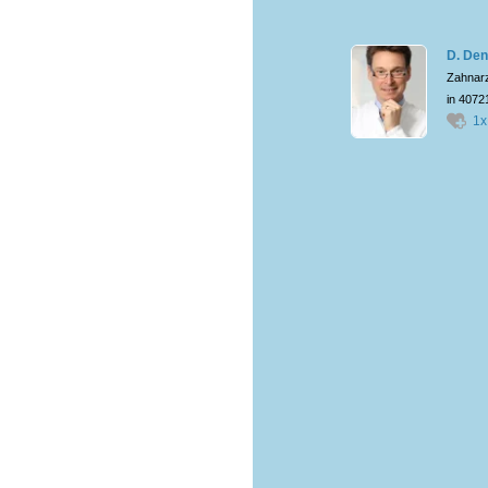
D. De
Zahnar
in 4072
1x