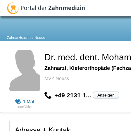
Zahnarztsuche
Neuss
Dr. med. dent. Moha
Zahnarzt, Kieferorthopäde (Fachza
MVZ Neuss
+49 2131 1...
Anzeigen
1 Mal
Adresse + Kontakt