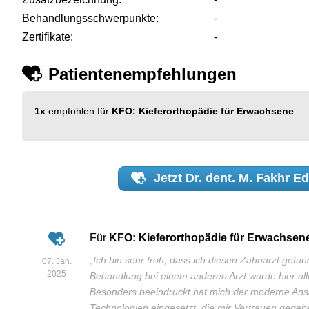
Behandlungsschwerpunkte:
-
Zertifikate:
-
Patientenempfehlungen
1x
empfohlen für
KFO: Kieferorthopädie für Erwachsene
Jetzt
Dr. dent. M. Fakhr E
Für
KFO: Kieferorthopädie für Erwachsen
„
Ich bin sehr froh, dass ich diesen Zahnarzt gefu
07. Jan.
2025
Behandlung bei einem anderen Arzt wurde hier alle
Besonders beeindruckt hat mich der moderne Ans
Technologien eingesetzt, die mir Vertrauen gegebe