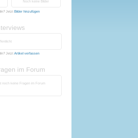
Noch keine Bilder
din?
Jetzt
Bilder hinzufügen
nterviews
fentlicht
din?
Jetzt
Artikel verfassen
fragen im Forum
at noch keine Fragen im Forum