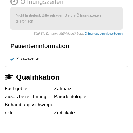
Öffnungszeiten
Nicht hinterlegt. Bitte erfragen Sie die Öffnungszeiten
telefonisch.
Sind Sie Dr. dent. Mühleisen?
Jetzt
Öffnungszeiten bearbeiten
Patienteninformation
Privatpatienten
Qualifikation
Fachgebiet:
Zahnarzt
Zusatzbezeichnung:
Parodontologie
Behandlungsschwerpu
-
nkte:
Zertifikate:
-