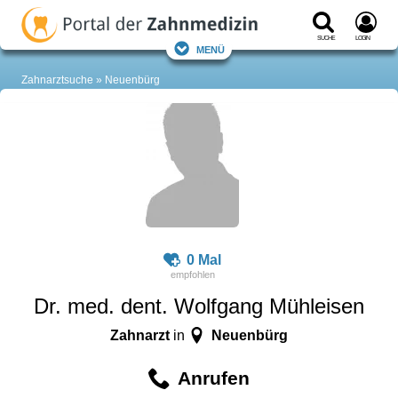
Suche
Login
Menü
Zahnarztsuche
Neuenbürg
0 Mal
Dr. med. dent. Wolfgang Mühleisen
Zahnarzt
Neuenbürg
in
Anrufen