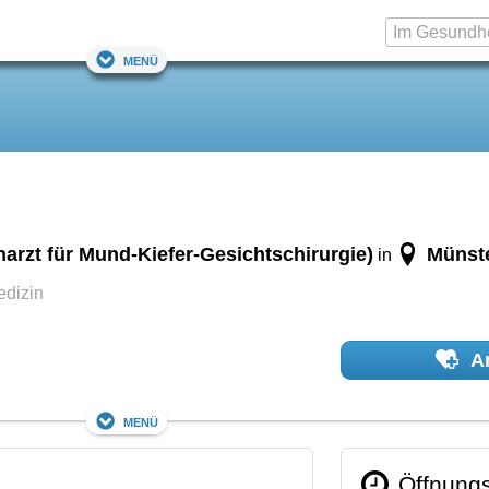
Menü
arzt für Mund-Kiefer-Gesichtschirurgie)
Münst
in
edizin
Ar
Menü
Öffnungs