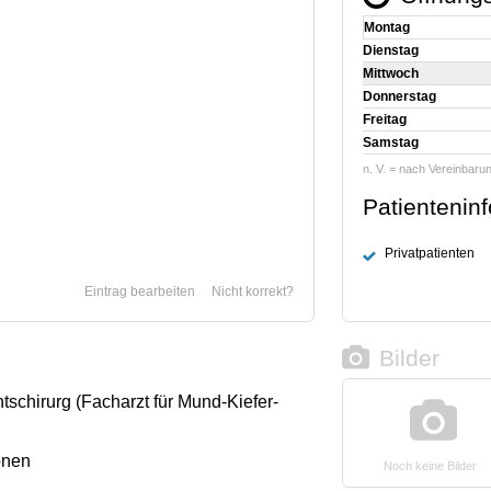
Montag
Dienstag
Mittwoch
Donnerstag
Freitag
Samstag
n. V. = nach Vereinbaru
Patientenin
Privatpatienten
Eintrag bearbeiten
Nicht korrekt?
Bilder
tschirurg (Facharzt für Mund-Kiefer-
onen
Noch keine Bilder