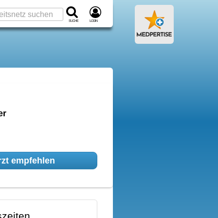
Suche
Login
er
zt empfehlen
zeiten