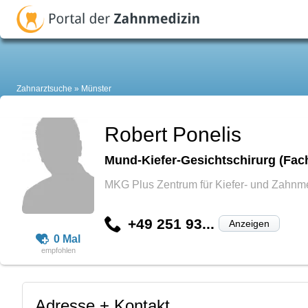
Zahnarztsuche
Münster
Robert Ponelis
Mund-Kiefer-Gesichtschirurg (Fach
MKG Plus Zentrum für Kiefer- und Zahnm
+49 251 93...
Anzeigen
0 Mal
Adresse + Kontakt