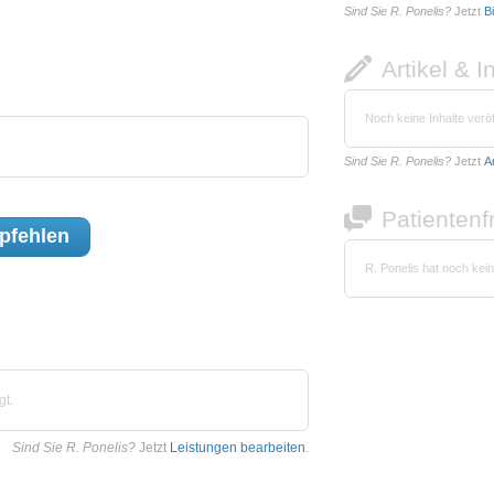
Sind Sie R. Ponelis?
Jetzt
B
Artikel & I
Noch keine Inhalte veröf
Sind Sie R. Ponelis?
Jetzt
A
Patienten
fehlen
R. Ponelis hat noch kei
gt.
Sind Sie R. Ponelis?
Jetzt
Leistungen bearbeiten
.