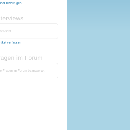
ilder hinzufügen
nterviews
fentlicht
rtikel verfassen
fragen im Forum
ne Fragen im Forum beantwortet.