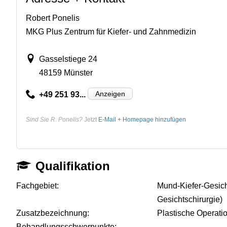
Robert Ponelis
MKG Plus Zentrum für Kiefer- und Zahnmedizin
Gasselstiege 24
48159 Münster
Anzeigen
+49 251 93...
Sind Sie R. Ponelis?
Jetzt
E-Mail + Homepage hinzufügen
Qualifikation
Fachgebiet:
Mund-Kiefer-Gesich
Gesichtschirurgie)
Zusatzbezeichnung:
Plastische Operati
Behandlungsschwerpunkte:
-