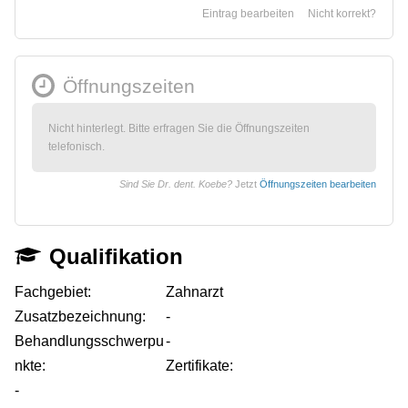
Eintrag bearbeiten
Nicht korrekt?
Öffnungszeiten
Nicht hinterlegt. Bitte erfragen Sie die Öffnungszeiten
telefonisch.
Sind Sie Dr. dent. Koebe?
Jetzt
Öffnungszeiten bearbeiten
Qualifikation
Fachgebiet:
Zahnarzt
Zusatzbezeichnung:
-
Behandlungsschwerpu
-
nkte:
Zertifikate:
-