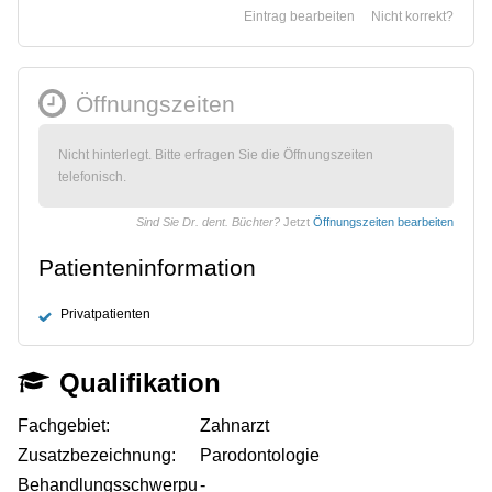
Eintrag bearbeiten
Nicht korrekt?
Öffnungszeiten
Nicht hinterlegt. Bitte erfragen Sie die Öffnungszeiten
telefonisch.
Sind Sie Dr. dent. Büchter?
Jetzt
Öffnungszeiten bearbeiten
Patienteninformation
Privatpatienten
Qualifikation
Fachgebiet:
Zahnarzt
Zusatzbezeichnung:
Parodontologie
Behandlungsschwerpu
-