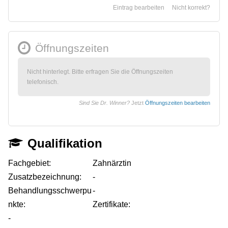
Eintrag bearbeiten
Nicht korrekt?
Öffnungszeiten
Nicht hinterlegt. Bitte erfragen Sie die Öffnungszeiten
telefonisch.
Sind Sie Dr. Winner?
Jetzt
Öffnungszeiten bearbeiten
Qualifikation
Fachgebiet:
Zahnärztin
Zusatzbezeichnung:
-
Behandlungsschwerpu
-
nkte:
Zertifikate:
-