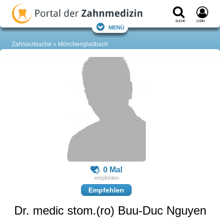
Suche
Login
Menü
Zahnarztsuche
Mönchengladbach
0 Mal
Empfehlen
Dr. medic stom.(ro) Buu-Duc Nguyen