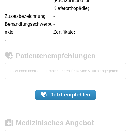
(Fachzahnarzt für
Kieferorthopädie)
Zusatzbezeichnung:
-
Behandlungsschwerpu
-
nkte:
Zertifikate:
-
Patientenempfehlungen
Es wurden noch keine Empfehlungen für Davide A. Villa abgegeben.
Jetzt
empfehlen
Medizinisches Angebot