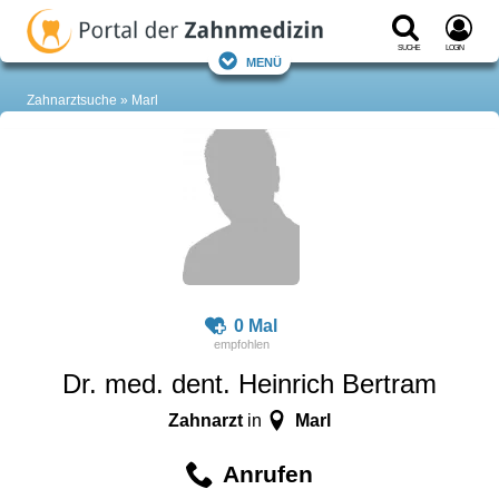
Suche
Login
Menü
Zahnarztsuche
Marl
0 Mal
Dr. med. dent. Heinrich Bertram
Zahnarzt
Marl
in
Anrufen