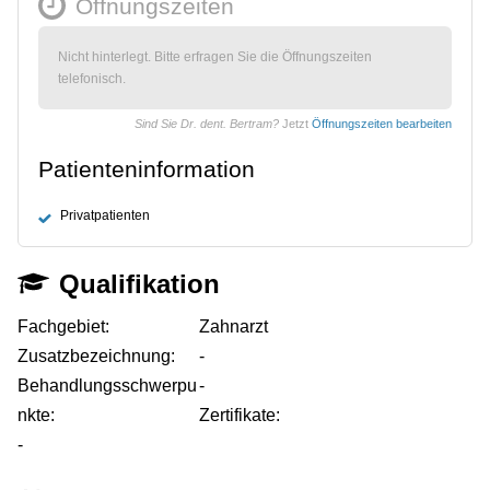
Öffnungszeiten
Nicht hinterlegt. Bitte erfragen Sie die Öffnungszeiten
telefonisch.
Sind Sie Dr. dent. Bertram?
Jetzt
Öffnungszeiten bearbeiten
Patienteninformation
Privatpatienten
Qualifikation
Fachgebiet:
Zahnarzt
Zusatzbezeichnung:
-
Behandlungsschwerpu
-
nkte:
Zertifikate:
-