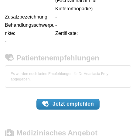
(Fachzahnärztin für
Kieferorthopädie)
Zusatzbezeichnung:
-
Behandlungsschwerpu
-
nkte:
Zertifikate:
-
Patientenempfehlungen
Es wurden noch keine Empfehlungen für Dr. Anastasia Frey
abgegeben.
Jetzt
empfehlen
Medizinisches Angebot