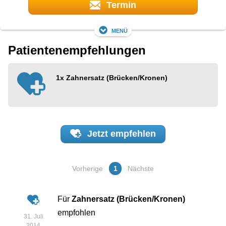
Termin
Menü
Patientenempfehlungen
1x
Zahnersatz (Brücken/Kronen)
Jetzt
empfehlen
Vorherige
1
Nächste
Für
Zahnersatz (Brücken/Kronen)
empfohlen
31. Juli
2014