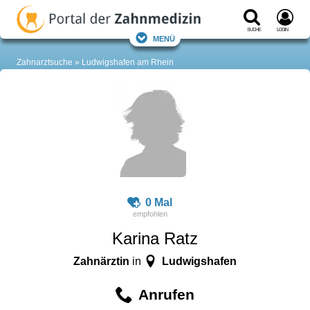
Suche
Login
Menü
Zahnarztsuche
Ludwigshafen am Rhein
0 Mal
Karina Ratz
Zahnärztin
Ludwigshafen
in
Anrufen