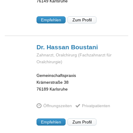
76149
Karlsruhe
Empfehlen
Zum Profil
Dr. Hassan
Boustani
Zahnarzt, Oralchirurg (Fachzahnarzt für
Oralchirurgie)
Gemeinschaftspraxis
Krämerstraße 38
76189
Karlsruhe
Öffnungszeiten
Privatpatienten
Empfehlen
Zum Profil