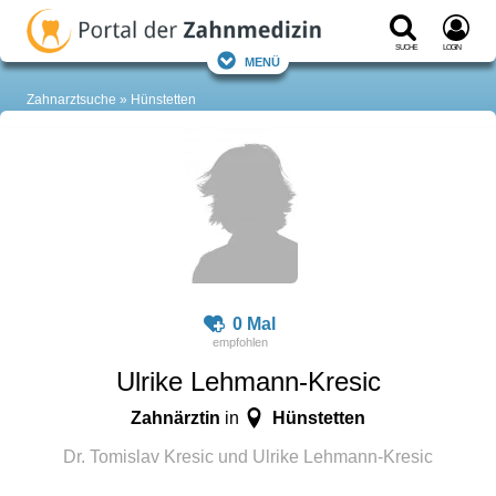
Suche
Login
Menü
Zahnarztsuche
Hünstetten
0 Mal
Ulrike Lehmann-Kresic
Zahnärztin
Hünstetten
in
Dr. Tomislav Kresic und Ulrike Lehmann-Kresic