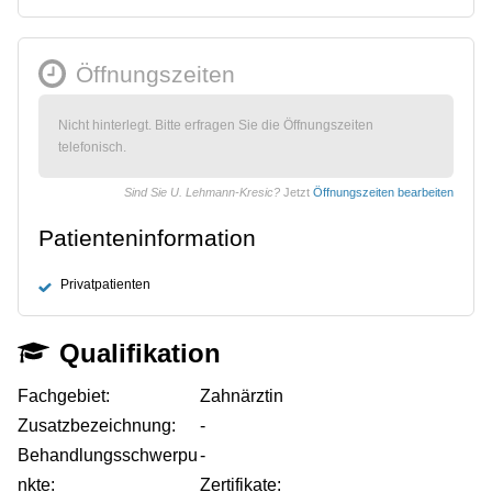
Öffnungszeiten
Nicht hinterlegt. Bitte erfragen Sie die Öffnungszeiten
telefonisch.
Sind Sie U. Lehmann-Kresic?
Jetzt
Öffnungszeiten bearbeiten
Patienteninformation
Privatpatienten
Qualifikation
Fachgebiet:
Zahnärztin
Zusatzbezeichnung:
-
Behandlungsschwerpu
-
nkte:
Zertifikate: