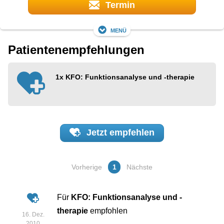
Termin
Menü
Patientenempfehlungen
1x
KFO: Funktionsanalyse und -therapie
Jetzt
empfehlen
Vorherige
1
Nächste
Für
KFO: Funktionsanalyse und -
therapie
empfohlen
16. Dez.
2010