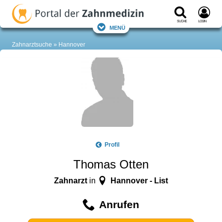
Suche
Login
Menü
Zahnarztsuche
Hannover
Profil
Thomas Otten
Zahnarzt
Hannover - List
in
Anrufen