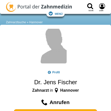
Suche
Login
Menü
Zahnarztsuche
Hannover
Profil
Dr. Jens Fischer
Zahnarzt
Hannover
in
Anrufen