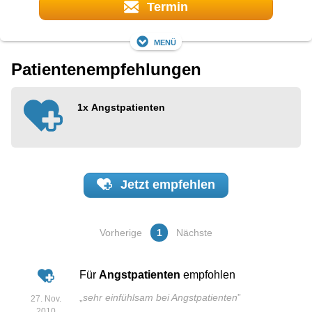
Termin
Menü
Patientenempfehlungen
1x
Angstpatienten
Jetzt
empfehlen
Vorherige
1
Nächste
Für
Angstpatienten
empfohlen
„
sehr einfühlsam bei Angstpatienten
”
27. Nov.
2010