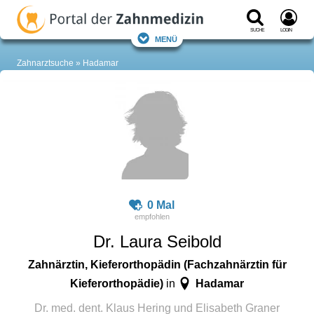
Suche
Login
Menü
Zahnarztsuche
Hadamar
0 Mal
Dr. Laura Seibold
Zahnärztin, Kieferorthopädin (Fachzahnärztin für
Kieferorthopädie)
Hadamar
in
Dr. med. dent. Klaus Hering und Elisabeth Graner