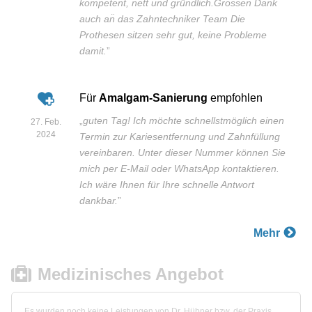
kompetent, nett und gründlich.Grossen Dank
auch an̈ das Zahntechniker Team Die
Prothesen sitzen sehr gut, keine Probleme
damit.
”
Für
Amalgam-Sanierung
empfohlen
„
guten Tag! Ich möchte schnellstmöglich einen
27. Feb.
2024
Termin zur Kariesentfernung und Zahnfüllung
vereinbaren. Unter dieser Nummer können Sie
mich per E-Mail oder WhatsApp kontaktieren.
Ich wäre Ihnen für Ihre schnelle Antwort
dankbar.
”
Mehr
Medizinisches Angebot
Es wurden noch keine Leistungen von Dr. Hübner bzw. der Praxis