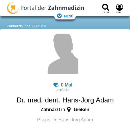
Suche
Login
Menü
Zahnarztsuche
Gießen
0 Mal
Dr. med. dent. Hans-Jörg Adam
Zahnarzt
Gießen
in
Praxis Dr. Hans-Jörg Adam