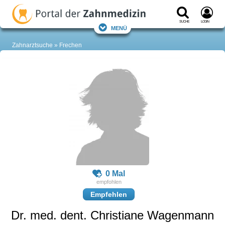
Suche
Login
Menü
Zahnarztsuche
Frechen
0 Mal
Empfehlen
Dr. med. dent. Christiane Wagenmann