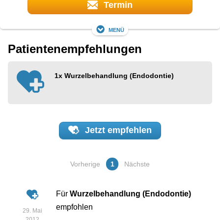
Termin
Menü
Patientenempfehlungen
1x
Wurzelbehandlung (Endodontie)
Jetzt
empfehlen
Vorherige
1
Nächste
Für
Wurzelbehandlung (Endodontie)
empfohlen
29. Mai
2012