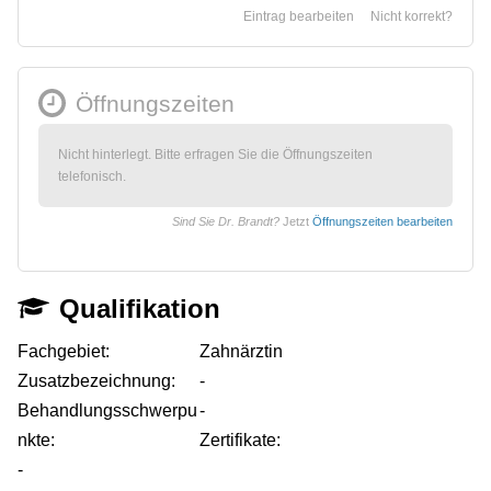
Eintrag bearbeiten
Nicht korrekt?
Öffnungszeiten
Nicht hinterlegt. Bitte erfragen Sie die Öffnungszeiten
telefonisch.
Sind Sie Dr. Brandt?
Jetzt
Öffnungszeiten bearbeiten
Qualifikation
Fachgebiet:
Zahnärztin
Zusatzbezeichnung:
-
Behandlungsschwerpu
-
nkte:
Zertifikate:
-