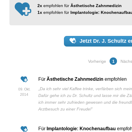
2x
empfohlen für
Ästhetische Zahnmedizin
1x
empfohlen für
Implantologie: Knochenaufba
Jetzt
Dr. J. Schultz
e
Vorherige
1
Nächs
Für
Ästhetische Zahnmedizin
empfohlen
„
Da ich sehr viel Kaffee trinke, verfärben sich m
09. Okt.
2014
Dafür gehe ich zu Dr. Schultz und lasse mir die 
ich immer sehr zufrieden gewesen und die freundl
Arztbesuch zu einer Freude!
”
Für
Implantologie: Knochenaufbau
empfoh