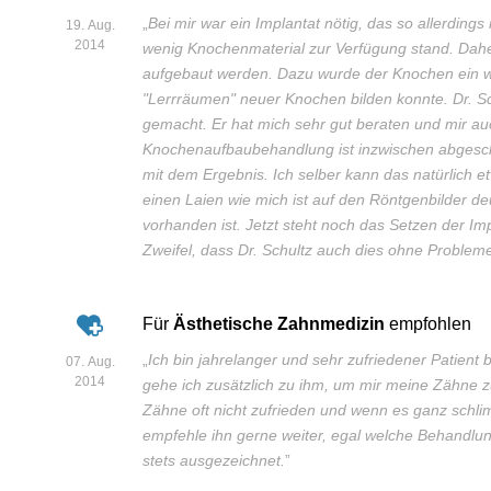
„
Bei mir war ein Implantat nötig, das so allerding
19. Aug.
2014
wenig Knochenmaterial zur Verfügung stand. Dah
aufgebaut werden. Dazu wurde der Knochen ein we
"Lerrräumen" neuer Knochen bilden konnte. Dr. Schu
gemacht. Er hat mich sehr gut beraten und mir auc
Knochenaufbaubehandlung ist inzwischen abgeschl
mit dem Ergebnis. Ich selber kann das natürlich e
einen Laien wie mich ist auf den Röntgenbilder d
vorhanden ist. Jetzt steht noch das Setzen der Im
Zweifel, dass Dr. Schultz auch dies ohne Proble
Für
Ästhetische Zahnmedizin
empfohlen
„
Ich bin jahrelanger und sehr zufriedener Patient b
07. Aug.
2014
gehe ich zusätzlich zu ihm, um mir meine Zähne z
Zähne oft nicht zufrieden und wenn es ganz schlim
empfehle ihn gerne weiter, egal welche Behandlun
stets ausgezeichnet.
”