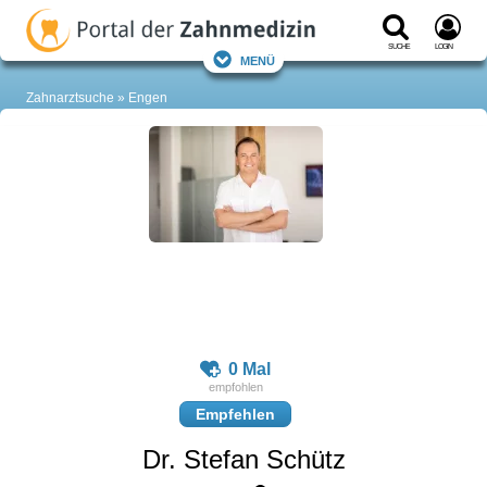
Suche
Login
Menü
Zahnarztsuche
Engen
0 Mal
Empfehlen
Dr. Stefan Schütz