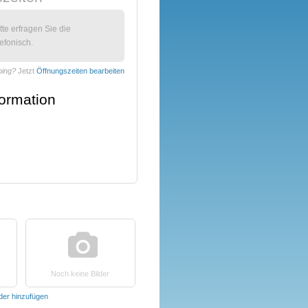
itte erfragen Sie die
efonisch.
ping?
Jetzt
Öffnungszeiten bearbeiten
formation
Noch keine Bilder
lder hinzufügen