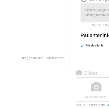
Nicht hinterlegt. B
Öffnungszeiten tel
Sind Sie J. Kö
Patientenin
Privatpatienten
Eintrag bearbeiten
Nicht korrekt?
Bilder
Noch keine Bilder
Sind Sie J. Köping?
Jetzt
Bi