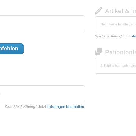
Artikel & I
Noch keine Inhalte veröf
Sind Sie J. Köping?
Jetzt
Ar
fehlen
Patienten
J. Köping hat noch kein
t.
Sind Sie J. Köping?
Jetzt
Leistungen bearbeiten
.