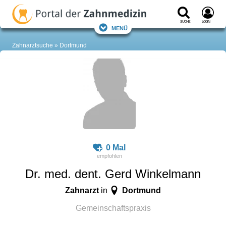
Suche
Login
Menü
Zahnarztsuche
Dortmund
0 Mal
Dr. med. dent. Gerd Winkelmann
Zahnarzt
Dortmund
in
Gemeinschaftspraxis