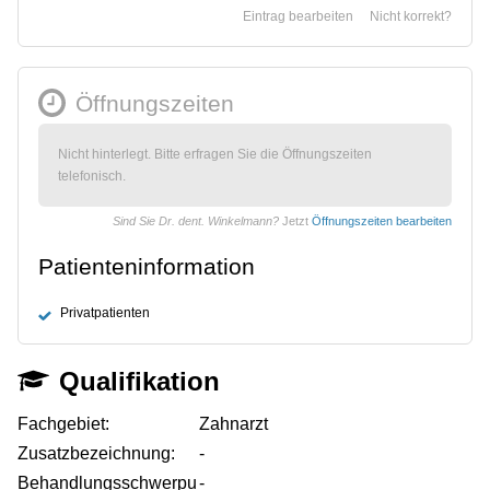
Eintrag bearbeiten
Nicht korrekt?
Öffnungszeiten
Nicht hinterlegt. Bitte erfragen Sie die Öffnungszeiten
telefonisch.
Sind Sie Dr. dent. Winkelmann?
Jetzt
Öffnungszeiten bearbeiten
Patienteninformation
Privatpatienten
Qualifikation
Fachgebiet:
Zahnarzt
Zusatzbezeichnung:
-
Behandlungsschwerpu
-