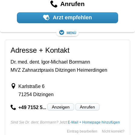
Anrufen
Arzt empfehlen
Menü
Adresse + Kontakt
Dr. med. dent. Igor-Michael Borrmann
MVZ Zahnarztpraxis Ditzingen Heimerdingen
Karlstraße 6
71254 Ditzingen
Anzeigen
Anrufen
+49 7152 5...
Sind Sie Dr. dent. Borrmann?
Jetzt
E-Mail + Homepage hinzufügen
Eintrag bearbeiten
Nicht korrekt?