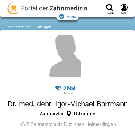
Suche
Login
Menü
Zahnarztsuche
Ditzingen
0 Mal
Dr. med. dent. Igor-Michael Borrmann
Zahnarzt
Ditzingen
in
MVZ Zahnarztpraxis Ditzingen Heimerdingen