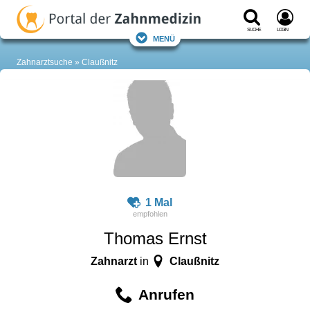
Suche
Login
Menü
Zahnarztsuche
Claußnitz
1 Mal
Thomas Ernst
Zahnarzt
Claußnitz
in
Anrufen