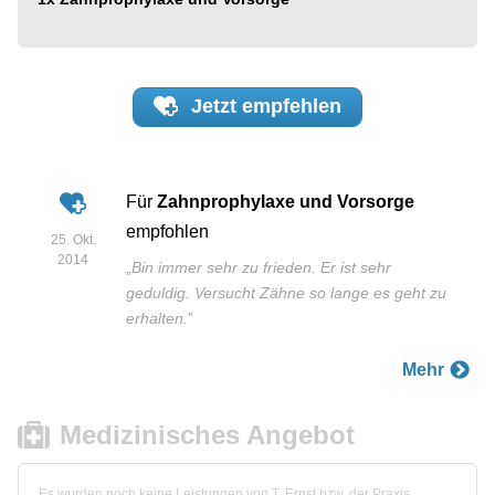
Jetzt
empfehlen
Für
Zahnprophylaxe und Vorsorge
empfohlen
25. Okt.
2014
„
Bin immer sehr zu frieden. Er ist sehr
geduldig. Versucht Zähne so lange es geht zu
erhalten.
”
Mehr
Medizinisches Angebot
Es wurden noch keine Leistungen von T. Ernst bzw. der Praxis