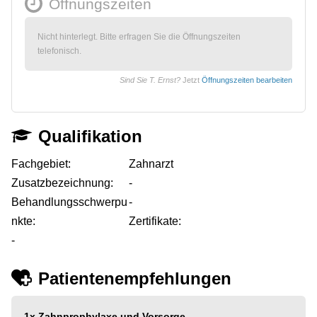
Öffnungszeiten
Nicht hinterlegt. Bitte erfragen Sie die Öffnungszeiten
telefonisch.
Sind Sie T. Ernst?
Jetzt
Öffnungszeiten bearbeiten
Qualifikation
Fachgebiet:
Zahnarzt
Zusatzbezeichnung:
-
Behandlungsschwerpu
-
nkte:
Zertifikate:
-
Patientenempfehlungen
1x
Zahnprophylaxe und Vorsorge