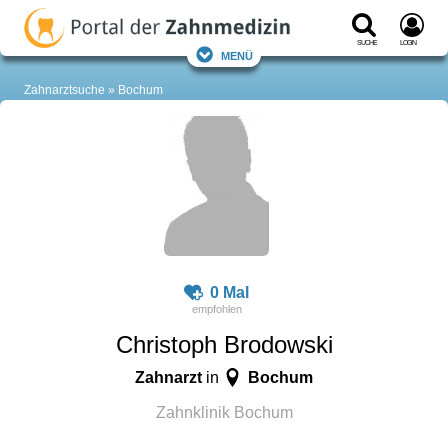
Suche
Login
Menü
Zahnarztsuche
Bochum
0 Mal
Christoph Brodowski
Zahnarzt
Bochum
in
Zahnklinik Bochum