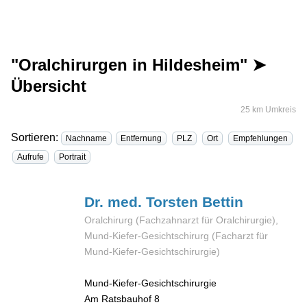
"Oralchirurgen in Hildesheim" ➤
Übersicht
25 km Umkreis
Sortieren:
Nachname
Entfernung
PLZ
Ort
Empfehlungen
Aufrufe
Portrait
Dr. med. Torsten
Bettin
Oralchirurg (Fachzahnarzt für Oralchirurgie),
Mund-Kiefer-Gesichtschirurg (Facharzt für
Mund-Kiefer-Gesichtschirurgie)
Mund-Kiefer-Gesichtschirurgie
Am Ratsbauhof 8