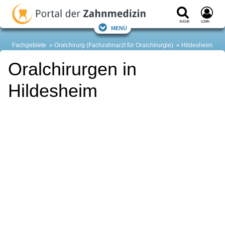
Suche
Login
Menü
Fachgebiete
Oralchirurg (Fachzahnarzt für Oralchirurgie)
Hildesheim
Oralchirurgen in
Hildesheim